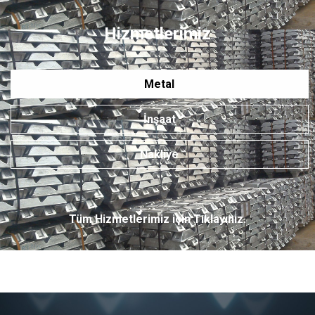
Hizmetlerimiz
Metal
İnşaat
Nakliye
Tüm Hizmetlerimiz için Tıklayınız.