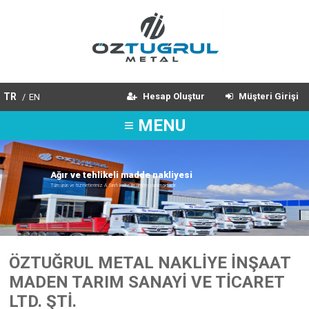
TR
Hesap Oluştur
Müşteri Girişi
/
EN
≡ MENU
A
ğ
ı
r
v
e
t
e
h
l
i
k
e
l
i
m
a
d
d
e
n
a
k
l
i
y
e
s
i
Tüm ürün ve hizmetlerimiz A Sınıfı kalite ile üretim yapılmaktadır.
ÖZTUĞRUL METAL NAKLİYE İNŞAAT
MADEN TARIM SANAYİ VE TİCARET
LTD. ŞTİ.